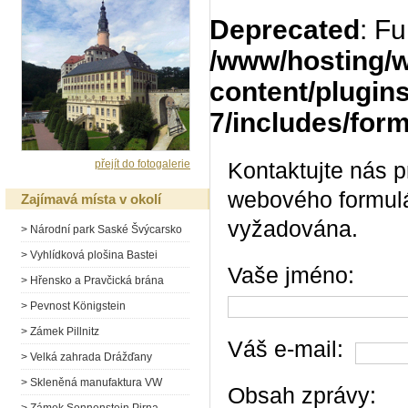
Deprecated
: Fu
/www/hosting/
content/plugin
7/includes/for
přejít do fotogalerie
Kontaktujte nás p
webového formulá
Zajímavá místa v okolí
vyžadována.
> Národní park Saské Švýcarsko
> Vyhlídková plošina Bastei
Vaše jméno:
> Hřensko a Pravčická brána
> Pevnost Königstein
> Zámek Pillnitz
Váš e-mail:
> Velká zahrada Drážďany
> Skleněná manufaktura VW
Obsah zprávy: